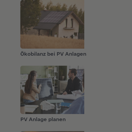
GRUNDLAGEN
Ökobilanz bei PV Anlagen
GRUNDLAGEN
PV Anlage planen