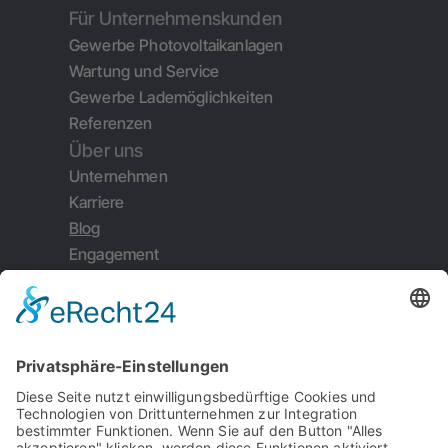
Für Unternehmenskunden
Gewerbe Photovoltaikanlagen
Wartung und Service
Gewerbe Lademöglichkeiten
Referenzen
Über uns
Unternehmen
Karriere
Blog
Engagement
Weiterempfehlung
Kontakt
Impressum
Datenschutz
Garantiebedingungen
Serviceauftrag
AGB's