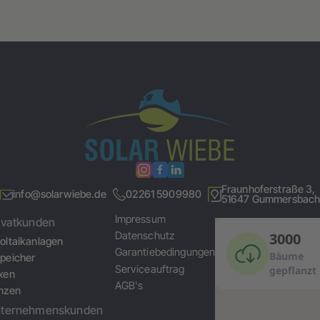
Fraunhoferstraße 3,
info@solarwiebe.de
02261 5909980
51647 Gummersbac
Impressum
ivatkunden
Datenschutz
oltaikanlagen
Garantiebedingungen
peicher
Serviceauftrag
xen
AGB's
nzen
nternehmenskunden