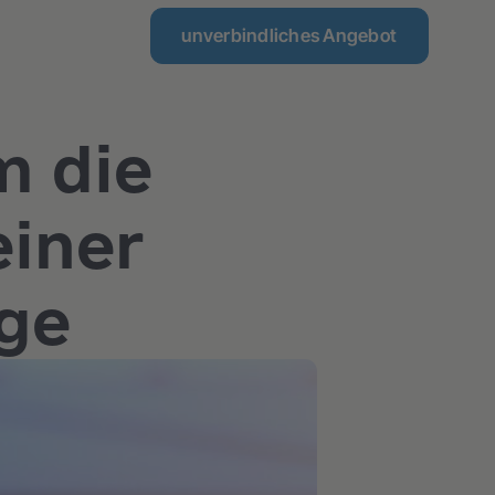
unverbindliches Angebot
m die
einer
age