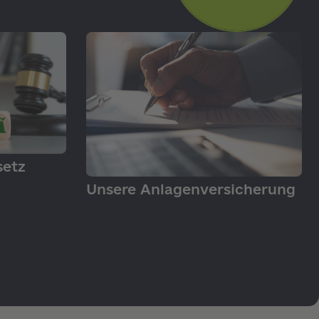
setz
PRODUKTE
Unsere Anlagenversicherung