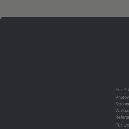
Für Pr
Photov
Stroms
Wallbo
Refere
Für U