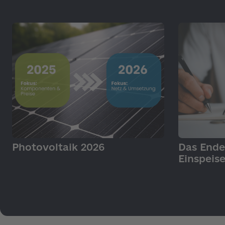
GRUNDLAGE
GRUNDLAGEN
Das Ende
Photovoltaik 2026
Einspeis