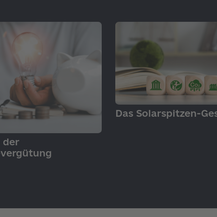
GRUNDLAGEN
Das Solarspitzen-Ge
N
 der
evergütung