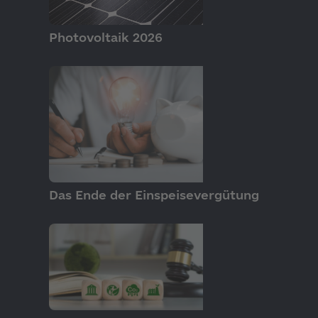
GRUNDLAGEN
Photovoltaik 2026
GRUNDLAGEN
Das Ende der Einspeisevergütung