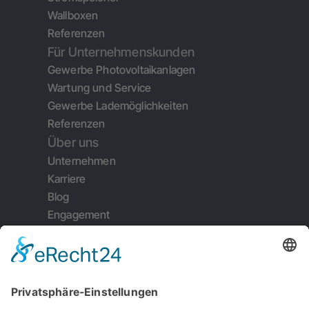
Wallboxen
Referenzen
Für Unternehmenskunden
Gewerbe Photovoltaikanlagen
Wartung und Service
Gewerbe Lademöglichkeiten
Referenzen
Über uns
Unternehmen
Karriere
Blog
Engagement
Weiterempfehlung
Kontakt
Impressum
Datenschutz
Garantiebedingungen