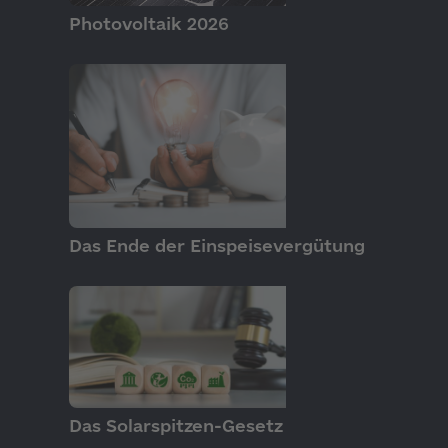
GRUNDLAGEN
Photovoltaik 2026
GRUNDLAGEN
Das Ende der Einspeisevergütung
GRUNDLAGEN
Das Solarspitzen-Gesetz