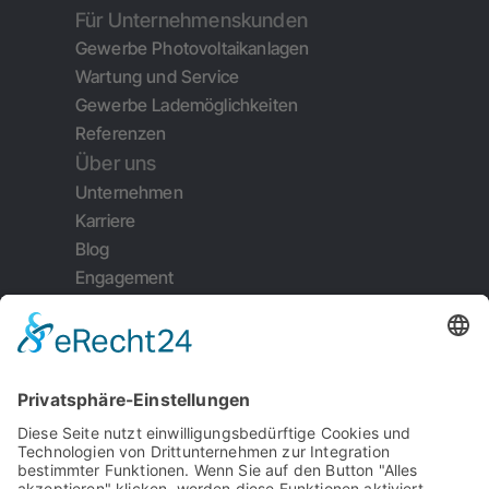
Für Unternehmenskunden
Gewerbe Photovoltaikanlagen
Wartung und Service
Gewerbe Lademöglichkeiten
Referenzen
Über uns
Unternehmen
Karriere
Blog
Engagement
Weiterempfehlung
Kontakt
Impressum
Datenschutz
Garantiebedingungen
Serviceauftrag
AGB's