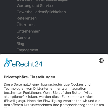
Wartung und Service
Gewerbe Lademöglichkeiten
Referenzen
Über uns
Unternehmen
Karriere
Blog
Engagement
Weiterempfehlung
Kontakt
Impressum
Datenschutz
Garantiebedingungen
Serviceauftrag
AGB's