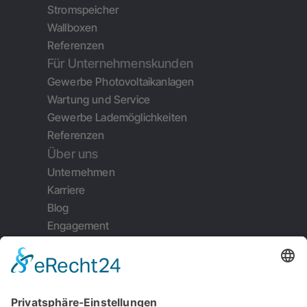
Stromspeicher
Wallboxen
Referenzen
Für Unternehmenskunden
Gewerbe Photovoltaikanlagen
Wartung und Service
Gewerbe Lademöglichkeiten
Referenzen
Über uns
Unternehmen
Karriere
Blog
Engagement
Weiterempfehlung
Kontakt
Impressum
Datenschutz